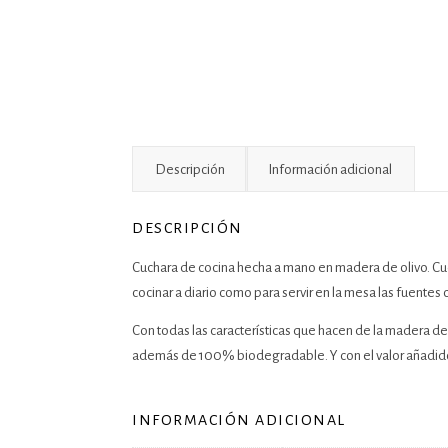
Descripción
Información adicional
DESCRIPCIÓN
Cuchara de cocina hecha a mano en madera de olivo. Cucha
cocinar a diario como para servir en la mesa las fuentes
Con todas las características que hacen de la madera de
además de 100% biodegradable. Y con el valor añadido de
INFORMACIÓN ADICIONAL