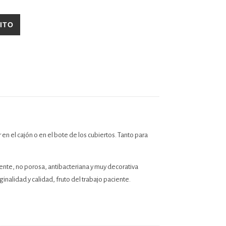
ITO
en el cajón o en el bote de los cubiertos. Tanto para
tente, no porosa, antibacteriana y muy decorativa
nalidad y calidad, fruto del trabajo paciente.