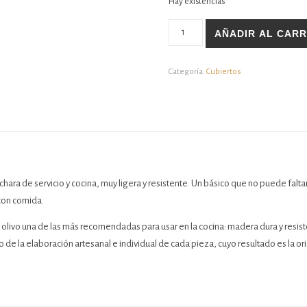
Hay existencias
Cuchara de cocina cantidad
AÑADIR AL CARR
Categoría:
Cubiertos
ra de servicio y cocina, muy ligera y resistente. Un básico que no puede faltar 
 con comida.
 olivo una de las más recomendadas para usar en la cocina: madera dura y resis
 la elaboración artesanal e individual de cada pieza, cuyo resultado es la origi