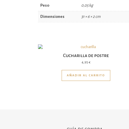
Peso
0,05 kg
Dimensiones
31 × 6 × 2 cm
Cucharilla de postre
4,95
€
AÑADIR AL CARRITO