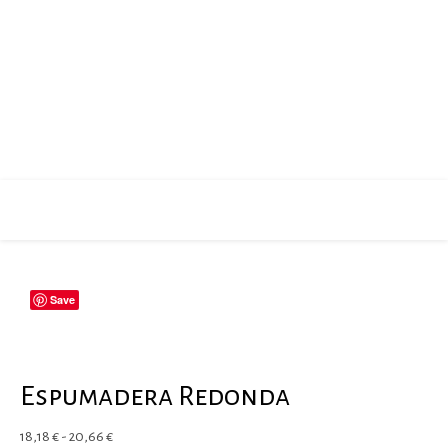
Save
Espumadera Redonda
Rango de precios: desde 18,18 € hasta 20,66 €
18,18
€
-
20,66
€