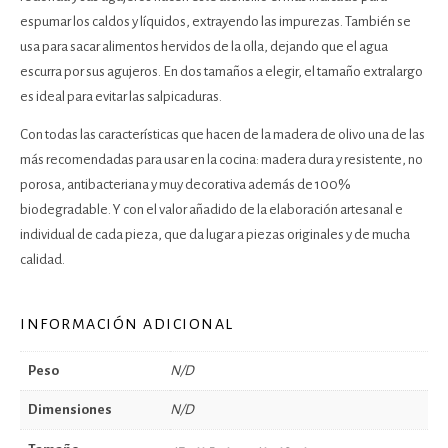
espumar los caldos y líquidos, extrayendo las impurezas. También se
usa para sacar alimentos hervidos de la olla, dejando que el agua
escurra por sus agujeros. En dos tamaños a elegir, el tamaño extralargo
es ideal para evitar las salpicaduras.
Con todas las características que hacen de la madera de olivo una de las
más recomendadas para usar en la cocina: madera dura y resistente, no
porosa, antibacteriana y muy decorativa además de 100%
biodegradable. Y con el valor añadido de la elaboración artesanal e
individual de cada pieza, que da lugar a piezas originales y de mucha
calidad.
INFORMACIÓN ADICIONAL
Peso
N/D
Dimensiones
N/D