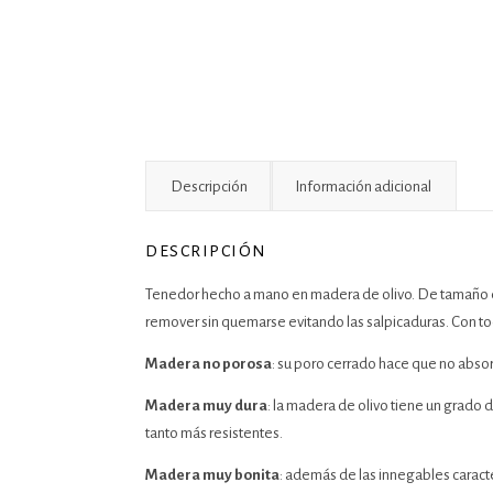
Descripción
Información adicional
DESCRIPCIÓN
Tenedor hecho a mano en madera de olivo. De tamaño e
remover sin quemarse evitando las salpicaduras. Con tod
Madera no porosa
: su poro cerrado hace que no absor
Madera muy dura
: la madera de olivo tiene un grado
tanto más resistentes.
Madera muy bonita
: además de las innegables caracte