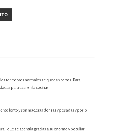
cantidad
ITO
los tenedores normales se quedan cortos. Para
adas para usar en la cocina:
iento lento y son maderas densas y pesadas y por lo
ral, que se acentúa gracias a su enorme y peculiar