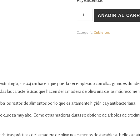
Hay existencias
Tenedor de dos puntas extralargo 
AÑADIR AL CARR
Categoría:
Cubiertos
xtralargo, sus 44 cm hacen que pueda ser empleado con ollas grandes donde 
as las características que hacen de la madera de olivo una de las más recomend
ba los restos de alimentos por lo que es altamente higiénica y antibacteriana.
 de dureza muy alto. Como otras maderas duras se obtiene de árboles de crecim
rísticas prácticas de la madera de olivo no es menos destacable su belleza natu