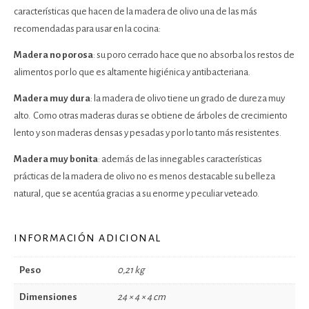
características que hacen de la madera de olivo una de las más
recomendadas para usar en la cocina:
Madera no porosa
: su poro cerrado hace que no absorba los restos de
alimentos por lo que es altamente higiénica y antibacteriana.
Madera muy dura
: la madera de olivo tiene un grado de dureza muy
alto. Como otras maderas duras se obtiene de árboles de crecimiento
lento y son maderas densas y pesadas y por lo tanto más resistentes.
Madera muy bonita
: además de las innegables características
prácticas de la madera de olivo no es menos destacable su belleza
natural, que se acentúa gracias a su enorme y peculiar veteado.
INFORMACIÓN ADICIONAL
Peso
0,21 kg
Dimensiones
24 × 4 × 4 cm