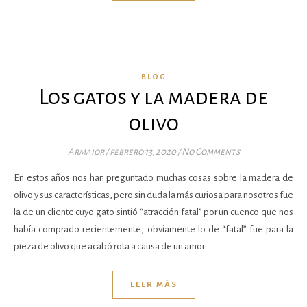
BLOG
Los gatos y la madera de
olivo
Armaior
/
febrero 13, 2020
/
No Comments
En estos años nos han preguntado muchas cosas sobre la madera de
olivo y sus características, pero sin duda la más curiosa para nosotros fue
la de un cliente cuyo gato sintió “atracción fatal” por un cuenco que nos
había comprado recientemente, obviamente lo de “fatal” fue para la
pieza de olivo que acabó rota a causa de un amor…
LEER MÁS